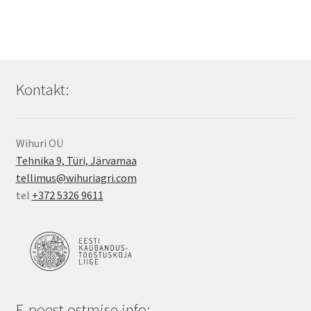
Kontakt:
Wihuri OÜ
Tehnika 9, Türi, Järvamaa
tellimus@wihuriagri.com
tel
+372 5326 9611
E-poest ostmise info: