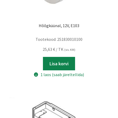
Hõõgküünal, 12V, E103
Tootekood:
251830010100
25,63
€
/ TK
(sis. KM)
Lisa korvi
1 laos (saab järeltellida)