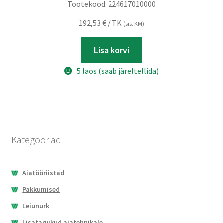
Tootekood:
224617010000
192,53
€
/ TK
(sis. KM)
Lisa korvi
5 laos (saab järeltellida)
Kategooriad
Aiatööriistad
Pakkumised
Leiunurk
Lisatarvikud aiatehnikale