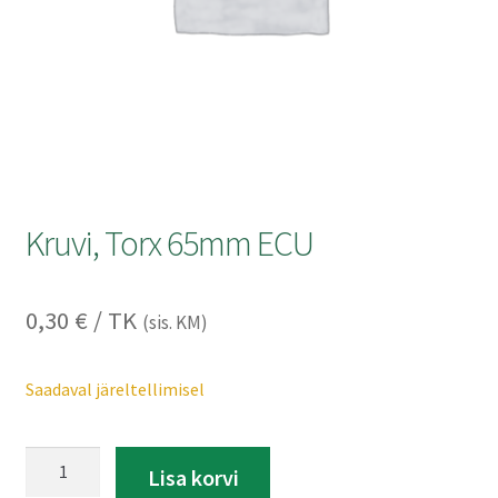
Kontakt
Müügitingimused
Privaatsuspoliitika
Kruvi, Torx 65mm ECU
0,30
€
/ TK
(sis. KM)
Saadaval järeltellimisel
Kruvi,
A
Lisa korvi
Torx
l