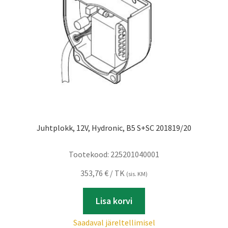
Juhtplokk, 12V, Hydronic, B5 S+SC 201819/20
Tootekood:
225201040001
353,76
€
/ TK
(sis. KM)
Lisa korvi
Saadaval järeltellimisel