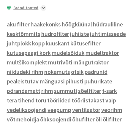
Lisaraskused
Tuled ja vilkurid
Bränditooted
Lisavarustus kabiini
Pihustid
Jalanõud
aku
filter
Põrandamatid
Filtrid
Märgid
haakekonks
hõõgküünal
hüdrauliline
kesktõmmits
hüdrofilter
juhiiste
juhtimisseade
Prillid
juhtplokk
kopp
kuuskant
kütusefilter
Tööriided
kütusepaagi kork
mudelsõiduk
mudeltraktor
Meeste riided
multšikomplekt
mutrivõti
mängutraktor
Naiste riided
niidudeki rihm
nokamüts
otsik
padrunid
Laste riided
pealeistutav mänguasi
pihusti
puhurikate
Mütsid
põrandamatt
rihm
summuti
sõelfilter
t-särk
Pealeistutavad mänguasjad
tera
tihend
toru
tööriided
tööriistakast
vaip
Mänguasjad
vedeliksoojendi
veepump
ventilaator
veorihm
Mudelsõidukid
võtmehoidja
õhksoojendi
õhufilter
õli
õlifilter
Pusled ja lauamängud
Kotid