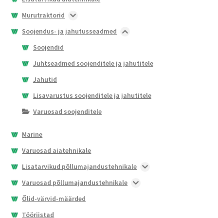
Murutraktorid
Nullpöörderaadiusega murutraktorid
Soojendus- ja jahutusseadmed
X100 seeria
Soojendid
X300 seeria
Juhtseadmed soojenditele ja jahutitele
Jahutid
Lisavarustus soojenditele ja jahutitele
Varuosad soojenditele
Marine
Varuosad aiatehnikale
Lisatarvikud põllumajandustehnikale
Esilaaduri lisaseadmed
Varuosad põllumajandustehnikale
Haakeseadmete kinnituslahendused
Ruloonpresside varuosad
Õlid-värvid-määrded
Istmed ja istme lisatarvikud
Akud
Tööriistad