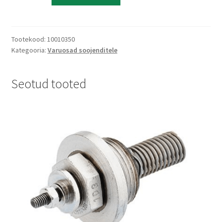
65mm
t
ECU
e
kogus
r
Tootekood:
10010350
n
Kategooria:
Varuosad soojenditele
a
t
Seotud tooted
i
v
e
: