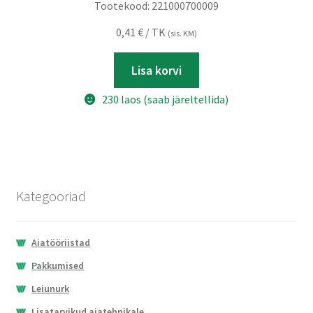
Tootekood:
221000700009
0,41
€
/ TK
(sis. KM)
Lisa korvi
230 laos (saab järeltellida)
Kategooriad
Aiatööriistad
Pakkumised
Leiunurk
Lisatarvikud aiatehnikale