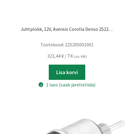
Juhtplokk, 12V, Avensis Corolla Denso 2522…
Tootekood:
225205001001
323,44
€
/ TK
(sis. KM)
Lisa korvi
1 laos (saab järeltellida)