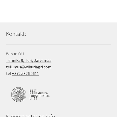
Kontakt:
Wihuri OÜ
Tehnika 9, Türi, Järvamaa
tellimus@wihuriagri.com
tel
+372 5326 9611
E-poest ostmise info: