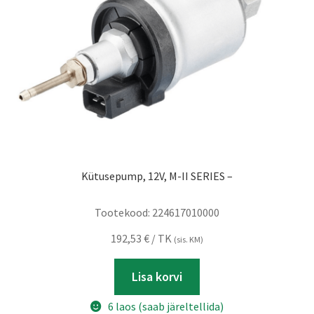
Kütusepump, 12V, M-II SERIES –
Tootekood:
224617010000
192,53
€
/ TK
(sis. KM)
Lisa korvi
6 laos (saab järeltellida)