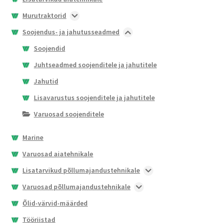
Murutraktorid
Nullpöörderaadiusega murutraktorid
Soojendus- ja jahutusseadmed
X100 seeria
Soojendid
X300 seeria
Juhtseadmed soojenditele ja jahutitele
Jahutid
Lisavarustus soojenditele ja jahutitele
Varuosad soojenditele
Marine
Varuosad aiatehnikale
Lisatarvikud põllumajandustehnikale
Esilaaduri lisaseadmed
Varuosad põllumajandustehnikale
Haakeseadmete kinnituslahendused
Ruloonpresside varuosad
Õlid-värvid-määrded
Istmed ja istme lisatarvikud
Akud
Tööriistad