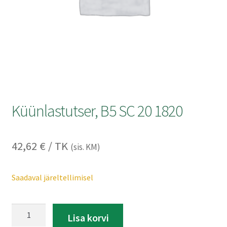
Kontakt
Müügitingimused
Privaatsuspoliitika
Küünlastutser, B5 SC 20 1820
42,62
€
/ TK
(sis. KM)
Saadaval järeltellimisel
Küünlastutser,
A
Lisa korvi
B5
l