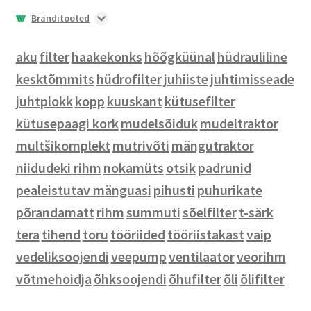
Lisaraskused
Tuled ja vilkurid
Bränditooted
Lisavarustus kabiini
Pihustid
Jalanõud
aku
filter
Põrandamatid
Filtrid
Märgid
haakekonks
hõõgküünal
hüdrauliline
kesktõmmits
hüdrofilter
juhiiste
juhtimisseade
Prillid
juhtplokk
kopp
kuuskant
kütusefilter
Tööriided
kütusepaagi kork
mudelsõiduk
mudeltraktor
Meeste riided
multšikomplekt
mutrivõti
mängutraktor
Naiste riided
niidudeki rihm
nokamüts
otsik
padrunid
Laste riided
pealeistutav mänguasi
pihusti
puhurikate
Mütsid
põrandamatt
rihm
summuti
sõelfilter
t-särk
Pealeistutavad mänguasjad
tera
tihend
toru
tööriided
tööriistakast
vaip
Mänguasjad
vedeliksoojendi
veepump
ventilaator
veorihm
Mudelsõidukid
võtmehoidja
õhksoojendi
õhufilter
õli
õlifilter
Pusled ja lauamängud
Kotid