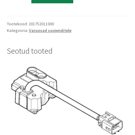
SC
t
20
e
1820
r
Tootekood:
201752011000
kogus
n
Kategooria:
Varuosad soojenditele
a
t
Seotud tooted
i
v
e
: