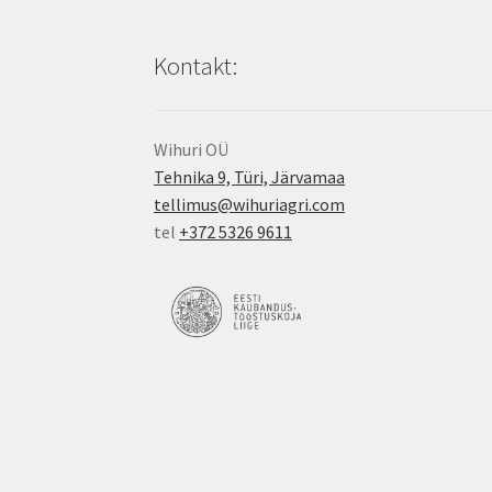
Kontakt:
Wihuri OÜ
Tehnika 9, Türi, Järvamaa
tellimus@wihuriagri.com
tel
+372 5326 9611