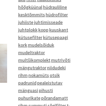
hõõgküünal
hüdrauliline
Prillid
kesktõmmits
hüdrofilter
Tööriided
juhiiste
juhtimisseade
Meeste riided
juhtplokk
kopp
kuuskant
Naiste riided
kütusefilter
kütusepaagi
Laste riided
kork
mudelsõiduk
Mütsid
mudeltraktor
Pealeistutavad mänguasjad
multšikomplekt
mutrivõti
Mänguasjad
mängutraktor
niidudeki
Mudelsõidukid
rihm
nokamüts
otsik
Pusled ja lauamängud
padrunid
pealeistutav
Kotid
mänguasi
pihusti
Autole ja jalgrattale
puhurikate
põrandamatt
Kontoritarbed
rihm
summuti
sõelfilter
t-