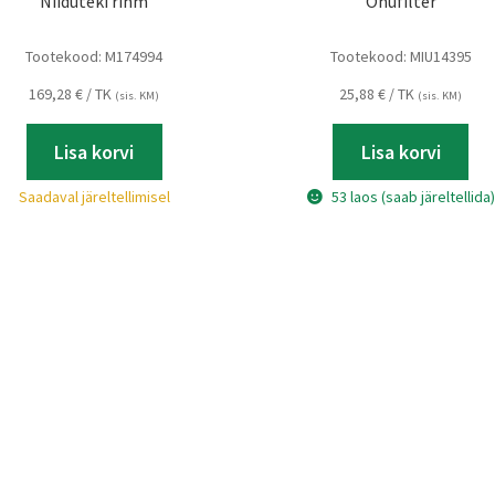
Niiduteki rihm
Õhufilter
Tootekood:
M174994
Tootekood:
MIU14395
169,28
€
/ TK
25,88
€
/ TK
(sis. KM)
(sis. KM)
Lisa korvi
Lisa korvi
Saadaval järeltellimisel
53 laos (saab järeltellida)