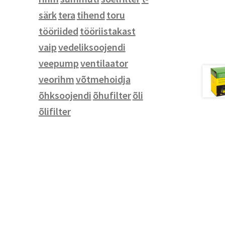
Noad
särk
tera
tihend
toru
Seinakellad ja termomeetrid
tööriided
tööriistakast
Tassid
vaip
vedeliksoojendi
Vihmavarjud
veepump
ventilaator
Võtmehoidjad
veorihm
võtmehoidja
õhksoojendi
õhufilter
õli
õlifilter