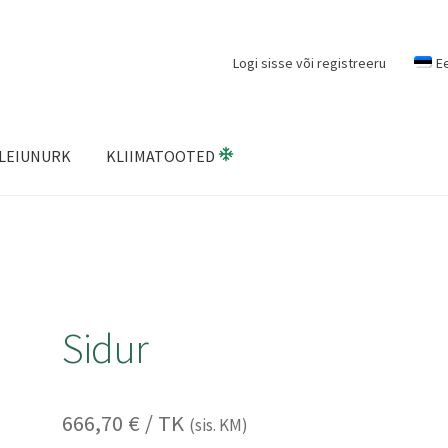
Logi sisse või registreeru
E
LEIUNURK
KLIIMATOOTED
Sidur
666,70
€
/ TK
(sis. KM)