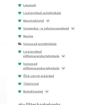
Leiunurk
Lisatarvikud aiatehnikale
Murutraktorid
Nullpöörderaadiusega
Soojendus- ja jahutusseadmed
murutraktorid
Soojendid
Marine
X100 seeria
Juhtseadmed soojenditele ja
Varuosad aiatehnikale
X300 seeria
jahutitele
Lisatarvikud
Jahutid
põllumajandustehnikale
Lisavarustus soojenditele ja
Esilaaduri lisaseadmed
Varuosad
jahutitele
põllumajandustehnikale
Haakeseadmete
Varuosad soojenditele
kinnituslahendused
Ruloonpresside varuosad
Õlid-värvid-määrded
Istmed ja istme lisatarvikud
Akud
Tööriistad
Lisaraskused
Tuled ja vilkurid
Bränditooted
Lisavarustus kabiini
Pihustid
Jalanõud
aku
filter
Põrandamatid
Filtrid
Märgid
haakekonks