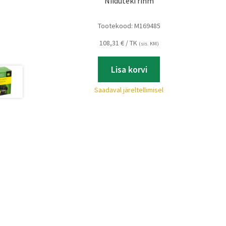
Niiduteki rihm
Tootekood:
M169485
108,31
€
/ TK
(sis. KM)
Lisa korvi
Saadaval järeltellimisel