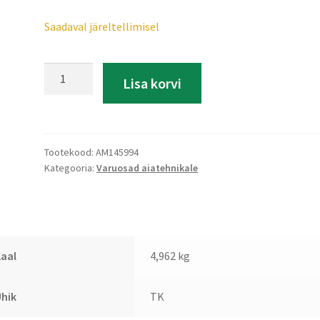
Saadaval järeltellimisel
Sidur
A
Lisa korvi
kogus
l
t
e
r
Tootekood:
AM145994
n
Kategooria:
Varuosad aiatehnikale
a
t
i
v
e
aal
4,962 kg
:
hik
TK