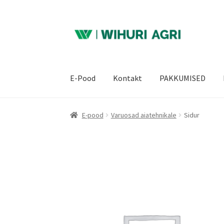
Liigu
Liigu
navigeerimisele
sisu
juurde
E-Pood
Kontakt
PAKKUMISED
E-pood
Varuosad aiatehnikale
Sidur