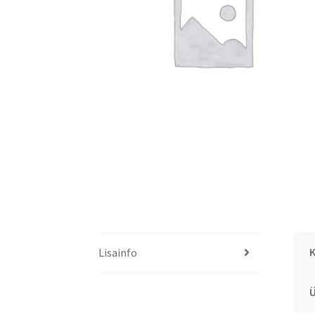
K
Lisainfo
Ü