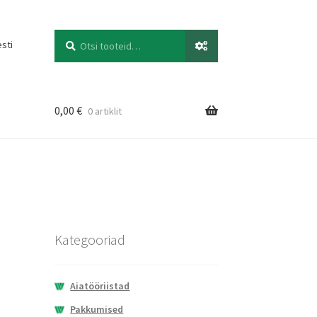
Otsi
Otsi:
esti
0,00
€
0 artiklit
Kategooriad
Aiatööriistad
Pakkumised