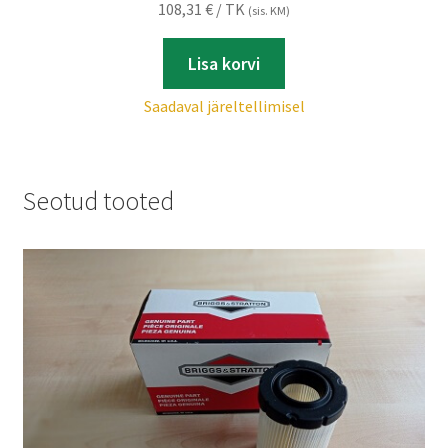
108,31
€
/ TK
(sis. KM)
Lisa korvi
Saadaval järeltellimisel
Seotud tooted