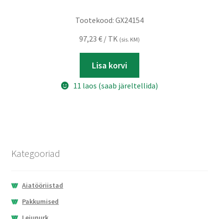
Tootekood:
GX24154
97,23
€
/ TK
(sis. KM)
Lisa korvi
11 laos (saab järeltellida)
Kategooriad
Aiatööriistad
Pakkumised
Leiunurk