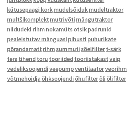
kütusepaagi kork
mudelsõiduk
mudeltraktor
Meeste riided
multšikomplekt
mutrivõti
mängutraktor
Naiste riided
niidudeki rihm
nokamüts
otsik
padrunid
Laste riided
pealeistutav mänguasi
pihusti
puhurikate
Mütsid
põrandamatt
rihm
summuti
sõelfilter
t-särk
Pealeistutavad mänguasjad
tera
tihend
toru
tööriided
tööriistakast
vaip
Mänguasjad
vedeliksoojendi
veepump
ventilaator
veorihm
Mudelsõidukid
võtmehoidja
õhksoojendi
õhufilter
õli
õlifilter
Pusled ja lauamängud
Kotid
Autole ja jalgrattale
Kontoritarbed
Noad
Seinakellad ja termomeetrid