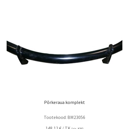
Põrkeraua komplekt
Tootekood:
BM23056
148,12
€
/ TK
(sis. KM)