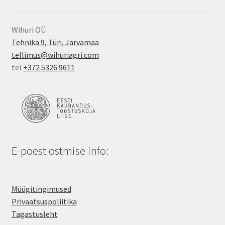
Wihuri OÜ
Tehnika 9, Türi, Järvamaa
tellimus@wihuriagri.com
tel
+372 5326 9611
E-poest ostmise info:
Müügitingimused
Privaatsuspoliitika
Tagastusleht