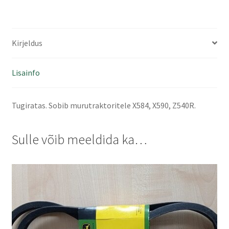
t
i
v
e
Kirjeldus
:
Lisainfo
Tugiratas. Sobib murutraktoritele X584, X590, Z540R.
Sulle võib meeldida ka…