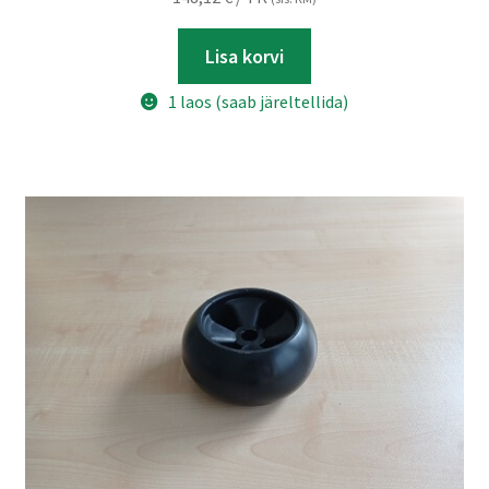
Lisa korvi
1 laos (saab järeltellida)