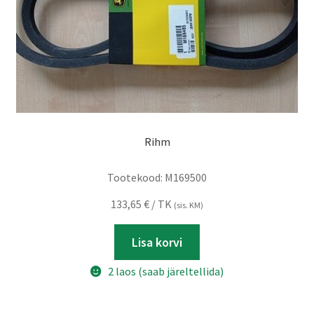
Rihm
Tootekood:
M169500
133,65
€
/ TK
(sis. KM)
Lisa korvi
2 laos (saab järeltellida)