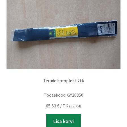
Terade komplekt 2tk
Tootekood:
GY20850
65,53
€
/ TK
(sis. KM)
Lisa korvi