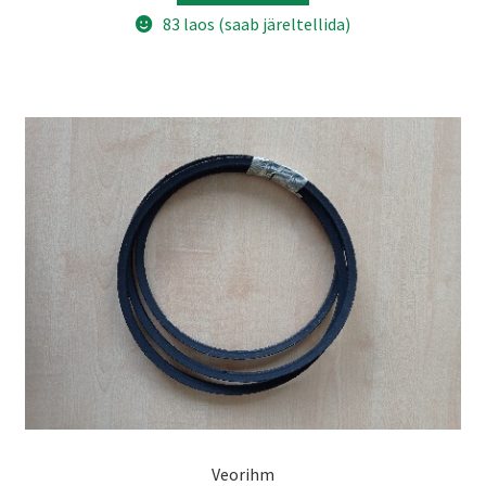
83 laos (saab järeltellida)
Veorihm