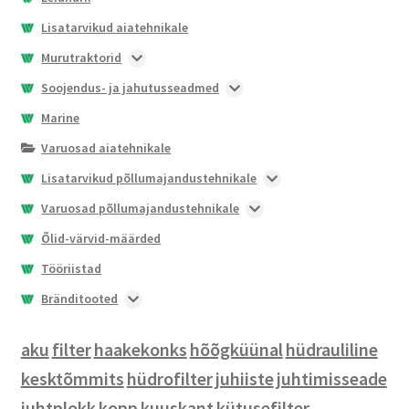
Lisatarvikud aiatehnikale
Murutraktorid
Nullpöörderaadiusega murutraktorid
Soojendus- ja jahutusseadmed
X100 seeria
Soojendid
Marine
X300 seeria
Juhtseadmed soojenditele ja jahutitele
Varuosad aiatehnikale
Jahutid
Lisatarvikud põllumajandustehnikale
Lisavarustus soojenditele ja jahutitele
Esilaaduri lisaseadmed
Varuosad põllumajandustehnikale
Varuosad soojenditele
Haakeseadmete kinnituslahendused
Ruloonpresside varuosad
Õlid-värvid-määrded
Istmed ja istme lisatarvikud
Akud
Tööriistad
Lisaraskused
Tuled ja vilkurid
Bränditooted
Lisavarustus kabiini
Pihustid
Jalanõud
aku
filter
Põrandamatid
Filtrid
Märgid
haakekonks
hõõgküünal
hüdrauliline
kesktõmmits
hüdrofilter
juhiiste
juhtimisseade
Prillid
juhtplokk
kopp
kuuskant
kütusefilter
Tööriided