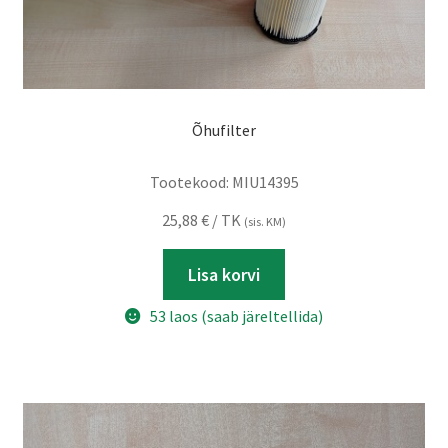
Õhufilter
Tootekood:
MIU14395
25,88
€
/ TK
(sis. KM)
Lisa korvi
53 laos (saab järeltellida)