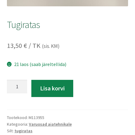
Kontakt
Tugiratas
Müügitingimused
Privaatsuspoliitika
13,50
€
/ TK
(sis. KM)
21 laos (saab järeltellida)
Tugiratas
A
Lisa korvi
kogus
l
t
e
r
Tootekood:
M113955
n
Kategooria:
Varuosad aiatehnikale
a
Silt:
tugiratas