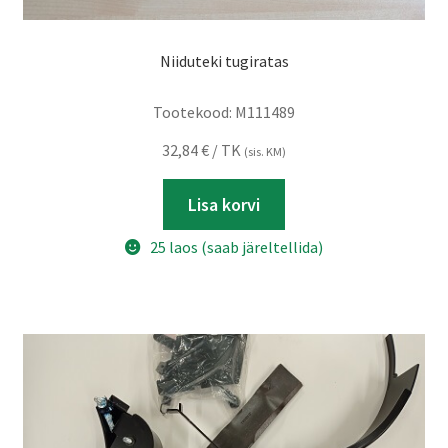
Niiduteki tugiratas
Tootekood:
M111489
32,84
€
/ TK
(sis. KM)
Lisa korvi
25 laos (saab järeltellida)