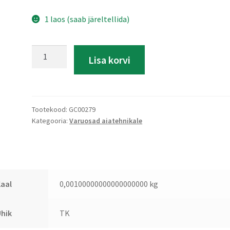
1 laos (saab järeltellida)
Kiil
A
Lisa korvi
kogus
l
t
e
r
Tootekood:
GC00279
n
Kategooria:
Varuosad aiatehnikale
a
t
i
v
e
aal
0,00100000000000000000 kg
:
hik
TK