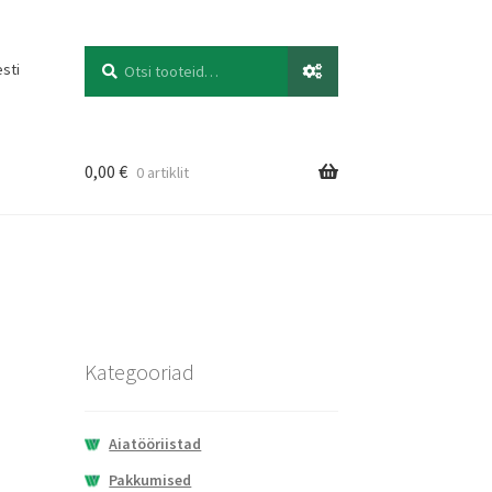
Otsi
Otsi:
esti
0,00
€
0 artiklit
Kategooriad
Aiatööriistad
Pakkumised