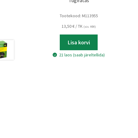
Tugiratas
Tootekood:
M113955
13,50
€
/ TK
(sis. KM)
Lisa korvi
21 laos (saab järeltellida)