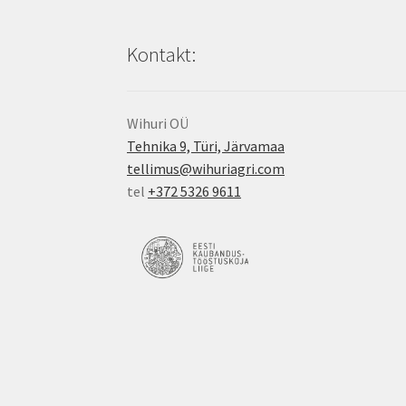
Kontakt:
Wihuri OÜ
Tehnika 9, Türi, Järvamaa
tellimus@wihuriagri.com
tel
+372 5326 9611