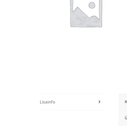
K
Lisainfo
Ü