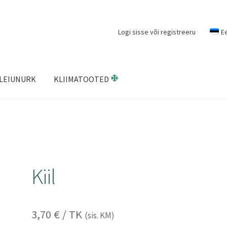
Logi sisse või registreeru
E
LEIUNURK
KLIIMATOOTED
Kiil
3,70
€
/ TK
(sis. KM)