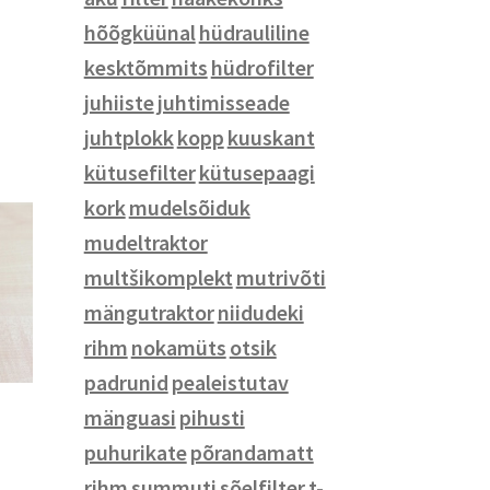
hõõgküünal
hüdrauliline
Prillid
kesktõmmits
hüdrofilter
Tööriided
juhiiste
juhtimisseade
Meeste riided
juhtplokk
kopp
kuuskant
Naiste riided
kütusefilter
kütusepaagi
Laste riided
kork
mudelsõiduk
Mütsid
mudeltraktor
Pealeistutavad mänguasjad
multšikomplekt
mutrivõti
Mänguasjad
mängutraktor
niidudeki
Mudelsõidukid
rihm
nokamüts
otsik
Pusled ja lauamängud
padrunid
pealeistutav
Kotid
mänguasi
pihusti
Autole ja jalgrattale
puhurikate
põrandamatt
Kontoritarbed
rihm
summuti
sõelfilter
t-