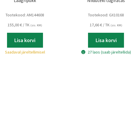
Laagripukk
Niiduteki tugiratas
Tootekood:
AM144608
Tootekood:
GX10168
155,00
€
/ TK
17,66
€
/ TK
(sis. KM)
(sis. KM)
Lisa korvi
Lisa korvi
Saadaval järeltellimisel
27 laos (saab järeltellida)