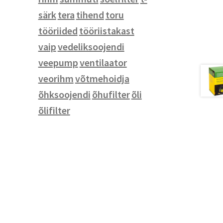
Noad
särk
tera
tihend
toru
Seinakellad ja termomeetrid
tööriided
tööriistakast
Tassid
vaip
vedeliksoojendi
Vihmavarjud
veepump
ventilaator
Võtmehoidjad
veorihm
võtmehoidja
õhksoojendi
õhufilter
õli
õlifilter