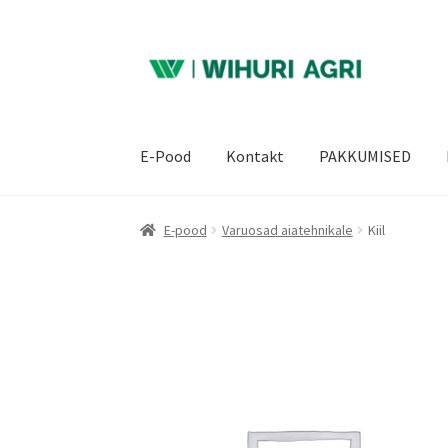
Liigu
Liigu
navigeerimisele
sisu
juurde
E-Pood
Kontakt
PAKKUMISED
E-pood
Varuosad aiatehnikale
Kiil