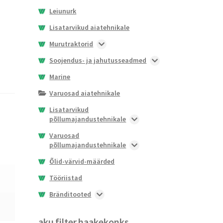
Leiunurk
Lisatarvikud aiatehnikale
Murutraktorid
Nullpöörderaadiusega
Soojendus- ja jahutusseadmed
murutraktorid
Soojendid
Marine
X100 seeria
Juhtseadmed soojenditele ja
Varuosad aiatehnikale
X300 seeria
jahutitele
Lisatarvikud
Jahutid
põllumajandustehnikale
Lisavarustus soojenditele ja
Esilaaduri lisaseadmed
Varuosad
jahutitele
põllumajandustehnikale
Haakeseadmete
Varuosad soojenditele
kinnituslahendused
Ruloonpresside varuosad
Õlid-värvid-määrded
Istmed ja istme lisatarvikud
Akud
Tööriistad
Lisaraskused
Tuled ja vilkurid
Bränditooted
Lisavarustus kabiini
Pihustid
Jalanõud
aku
filter
Põrandamatid
Filtrid
Märgid
haakekonks